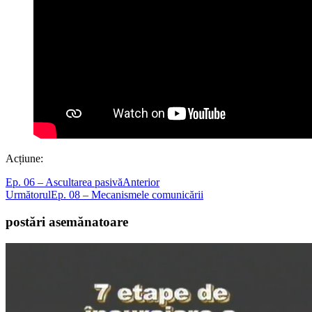
Acțiune:
Ep. 06 – Ascultarea pasivă
Anterior
Următorul
Ep. 08 – Mecanismele comunicării
postări asemănatoare