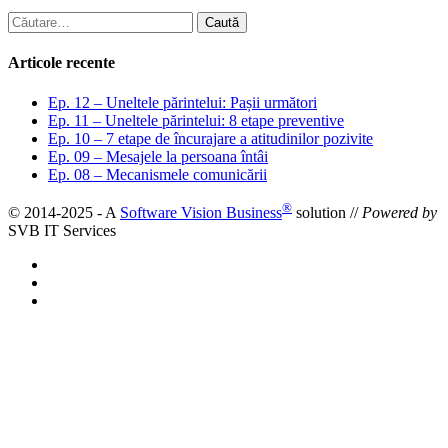
Caută
după:
Articole recente
Ep. 12 – Uneltele părintelui: Pașii următori
Ep. 11 – Uneltele părintelui: 8 etape preventive
Ep. 10 – 7 etape de încurajare a atitudinilor pozivite
Ep. 09 – Mesajele la persoana întâi
Ep. 08 – Mecanismele comunicării
®
© 2014-2025 - A
Software Vision Business
solution //
Powered by
SVB IT Services