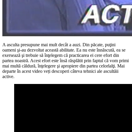
A asculta presupune mai mult decât a auzi. Din păcate, puţini
oameni şi-au dezvoltat această abilitate. Ea nu este înnăscută, ea se
exersează şi trebuie să înţelegem că practicarea ei cere efort din
partea noastră. Acest efort este însă răsplătit prin faptul că vom primi
mai multă căldură, înţelegere şi apropiere din partea celorlalţi. Mai
departe în acest video veți descoperi câteva tehnici ale ascultăii
active.