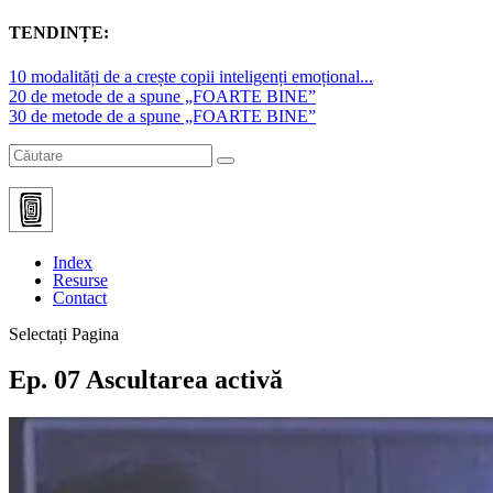
TENDINȚE:
10 modalități de a crește copii inteligenți emoțional...
20 de metode de a spune „FOARTE BINE”
30 de metode de a spune „FOARTE BINE”
Centrul Național de Parenting Apreciativ
Index
Resurse
Contact
Selectați Pagina
Ep. 07 Ascultarea activă